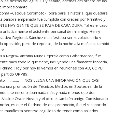
o las fiestas del agua, luz y asfalto; además del ornato de las
e impresionante.
doma «Cacique Coromoto», obra para la historia, que quedará
a palabra empeñada fue cumplida con creces por Primitivo y
TE HAY GENTE QUE SE PASA DE CARA DURA. Tal es el caso
ra prácticamente el asistente personal de mi amigo Henry
lativo Regional. Sánchez manifestaba ser revolucionario y
 la oposición; pero de repente, de la noche a la mañana, cambió
or.
 «La Negra» Antonia Muñoz ejercía como Gobernadora, fue
nte sacó todo lo que tiene, incluyendo una flamante licorería,
pal chimó. Hoy por hoy lo vemos en reuniones con AD, COPEI,
l partido UPP89.
ra Pinto…………………NOS LLEGA UNA INFORMACIÓN QUE CASI
ó una promoción de Técnicos Medios en Zootecnia, de la
duandos se encontraban nada más y nada menos que dos
go Alcalde Oscar Novoa y el otro el también amigo Comisionado
atención, es que el Padrino de esa promoción, fue el reconocido
ien manifiesta sentirse orgulloso de tener como ahijados