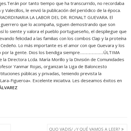
ajes.Terán por tanto tiempo que ha transcurrido, no recordaba
Valecillos, le envió la publicación del periódico de la época.
TRAORDINARIA LA LABOR DEL DR. RONALT GUEVARA. El
 y guerrero que lo acompaña, siguen demostrando que son
sí lo siente y valora el pueblo portugueseño, el despliegue que
evando felicidad a las familias con los combos Clap y la proteína
vo Cedeño. Lo más importante es el amor con que Guevara y los
bajo por la gente. Dios los bendiga siempre………………….ÚLTIMA
la Directora Lcda. María Morillo y la División de Comunidades
rofesor Yanmar Rojas, organizan la Liga de Baloncesto
stituciones públicas y privadas, teniendo prevista la
«Lara-Figueroa». Excelente iniciativa. Les deseamos éxitos en
ÁLVAREZ
QUO VADIS/ ¿Y QUÉ VAMOS A LEER?