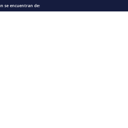
aparecidas en La Guaira, según gobernador de la entidad
Países de América condenan plan de los Ortega de elimin
I