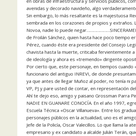
en obras de infraestructura y servicios públicos, com
avenidas y decorado navideño, algo verdaderament
Sin embargo, lo más resaltante es la majestuosa Re
sembrada en los corazones de propios y extraños. L
Novoa, nadie lo puede negar…………………SINCERAMEN
de Froilán Sánchez, quien hasta hace poco tiempo e
Pérez, cuando éste era presidente del Consejo Legis
chavista hasta la muerte, criticaba fervientemente a
de ideología y ahora es «tremendo» dirigente oposit
Por cierto que, este personaje, en tiempos cuando
funcionario del antiguo INREVI, de donde presuntame
ya que antes de llegar Muñoz al poder, no tenía ni 
VP, PJ y pare usted de contar, en representación de
Ahí te dejo eso, amigo y paisano Grossman Par
NADIE EN GUANARE CONOCÍA. En el año 1997, egres
Escuela Técnica «Oscar Villanueva». Entre los gra
personajes públicos en la actualidad, uno es el ami
Jefe de la Policía, Oscar Valecillos. Lo que llama la 
empresario y ex candidato a alcalde Julián Terán, qu