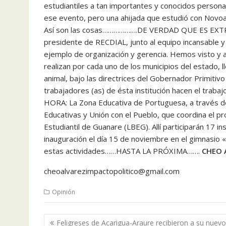
estudiantiles a tan importantes y conocidos person
ese evento, pero una ahijada que estudió con Novoa y 
Así son las cosas……………….DE VERDAD QUE ES EX
presidente de RECDIAL, junto al equipo incansable
ejemplo de organización y gerencia. Hemos visto y a
realizan por cada uno de los municipios del estado, ll
animal, bajo las directrices del Gobernador Primiti
trabajadores (as) de ésta institución hacen el tra
HORA: La Zona Educativa de Portuguesa, a través de 
Educativas y Unión con el Pueblo, que coordina el p
Estudiantil de Guanare (LBEG). Allí participarán 17 in
inauguración el día 15 de noviembre en el gimnasio 
estas actividades……HASTA LA PRÓXIMA…….
CHEO 
cheoalvarezimpactopolitico@gmail.com
Opinión
Navegación
Feligreses de Acarigua-Araure recibieron a su nuevo