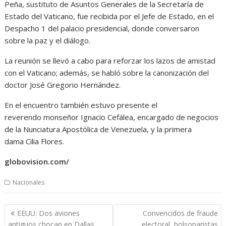
Peña, sustituto de Asuntos Generales de la Secretaría de
Estado del Vaticano, fue recibida por el Jefe de Estado, en el
Despacho 1 del palacio presidencial, donde conversaron
sobre la paz y el diálogo.
La reunión se llevó a cabo para reforzar los lazos de amistad
con el Vaticano; además, se habló sobre la canonización del
doctor José Gregorio Hernández.
En el encuentro también estuvo presente el
reverendo monseñor Ignacio Cefálea, encargado de negocios
de la Nunciatura Apostólica de Venezuela, y la primera
dama Cilia Flores.
globovision.com/
Nacionales
Navegación
EEUU: Dos aviones
Convencidos de fraude
de
antiguos chocan en Dallas
electoral, bolsonaristas