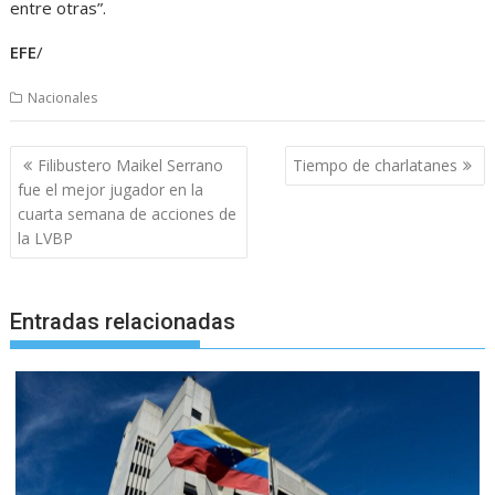
entre otras”.
EFE
/
Nacionales
Navegación
Filibustero Maikel Serrano
Tiempo de charlatanes
de
fue el mejor jugador en la
entradas
cuarta semana de acciones de
la LVBP
Entradas relacionadas