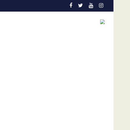
tran desaparecidas en La Guaira, según gobernador de la entid
Países de América condenan plan de los Ortega 