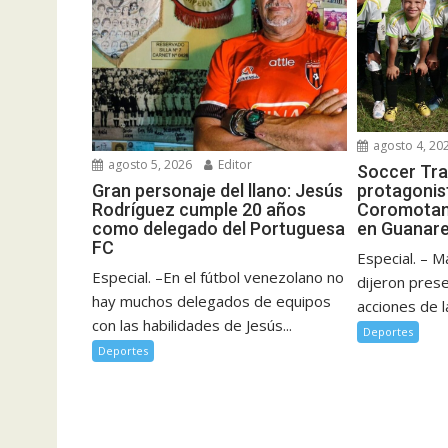
agosto 4, 20
agosto 5, 2026
Editor
Soccer Tra
Gran personaje del llano: Jesús
protagonist
Rodríguez cumple 20 años
Coromotan
como delegado del Portuguesa
en Guanar
FC
Especial. – M
Especial. –En el fútbol venezolano no
dijeron pres
hay muchos delegados de equipos
acciones de l
con las habilidades de Jesús...
Deportes
Deportes