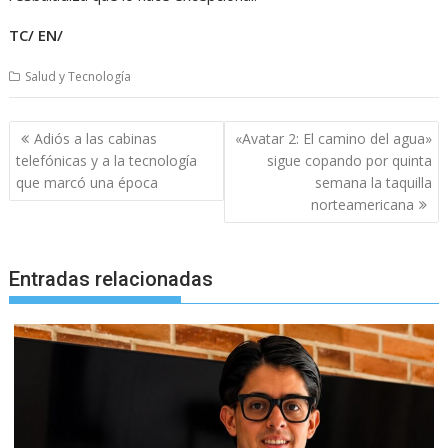
TC/ EN/
Salud y Tecnología
Navegación
Adiós a las cabinas
«Avatar 2: El camino del agua»
de
telefónicas y a la tecnología
sigue copando por quinta
entradas
que marcó una época
semana la taquilla
norteamericana
Entradas relacionadas