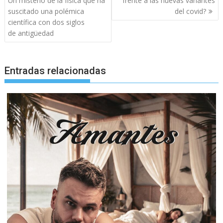
Un misterio de la física que ha
frente a las nuevas variantes
entradas
suscitado una polémica
del covid?
científica con dos siglos
de antigüedad
Entradas relacionadas