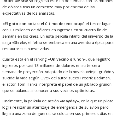
thriller
«M3GAN»
regresa este fin de semana con 18 millones
de dólares tras un comienzo muy por encima de las
expectativas de los analistas.
«El gato con botas: el último deseo»
ocupó el tercer lugar
con 13 millones de dólares en ingresos en su cuarto fin de
semana en los cines. En esta película infantil del universo de la
saga «Shrek», el felino se embarca en una aventura épica para
restaurar sus nueve vidas.
Cuarta está en el ranking
«Un vecino gruñón
«, que registró
ingresos por casi 13 millones de dólares en su tercera
semana de proyección. Adaptado de la novela «Viejo, gruñón y
suicida: la vida según Ove» del autor sueco Fredrik Backman,
el actor Tom Hanks interpreta el papel de un jubilado gruñón
que se ablanda al conocer a sus vecinos optimistas.
Finalmente, la película de acción
«Mayday»
, en la que un piloto
logra realizar un aterrizaje de emergencia de su avión pero
llega a una zona de guerra, se coloca en sus primeros días en