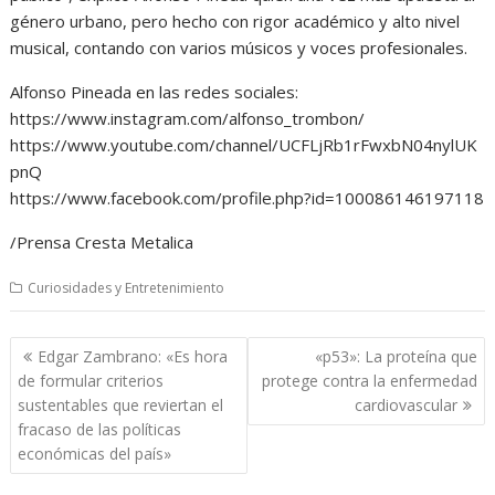
género urbano, pero hecho con rigor académico y alto nivel
musical, contando con varios músicos y voces profesionales.
Alfonso Pineada en las redes sociales:
https://www.instagram.com/alfonso_trombon/
https://www.youtube.com/channel/UCFLjRb1rFwxbN04nylUK
pnQ
https://www.facebook.com/profile.php?id=100086146197118
/Prensa Cresta Metalica
Curiosidades y Entretenimiento
Navegación
Edgar Zambrano: «Es hora
«p53»: La proteína que
de
de formular criterios
protege contra la enfermedad
entradas
sustentables que reviertan el
cardiovascular
fracaso de las políticas
económicas del país»