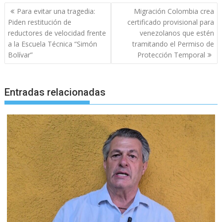
Navegación
Para evitar una tragedia:
Migración Colombia crea
de
Piden restitución de
certificado provisional para
entradas
reductores de velocidad frente
venezolanos que estén
a la Escuela Técnica “Simón
tramitando el Permiso de
Bolívar”
Protección Temporal
Entradas relacionadas