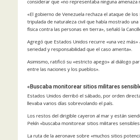
considerar que «no representaba ninguna amenaza mili
«El gobierno de Venezuela rechaza el ataque de los
tripulada de naturaleza civil que había mostrado una
física contra las personas en tierra», señaló la Canc
Agregó que Estados Unidos recurre «una vez más» al u
seriedad y responsabilidad que el caso amerita».
Asimismo, ratificó su «estricto apego» al diálogo para
entre las naciones y los pueblos».
«Buscaba monitorear sitios militares sensibl
Estados Unidos derribó el sábado, por orden directa
llevaba varios días sobrevolando el país.
Los restos del dirigible cayeron al mar y están sien
Pekín «buscaba monitorear sitios militares sensibl
La ruta de la aeronave sobre «muchos sitios potenc