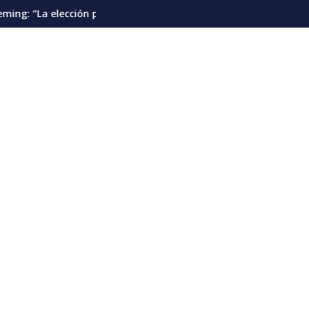
es”
n presidencial debería pautarse para diciembre de 2028”
Cáncer de pulmón en Venezuela: la dete