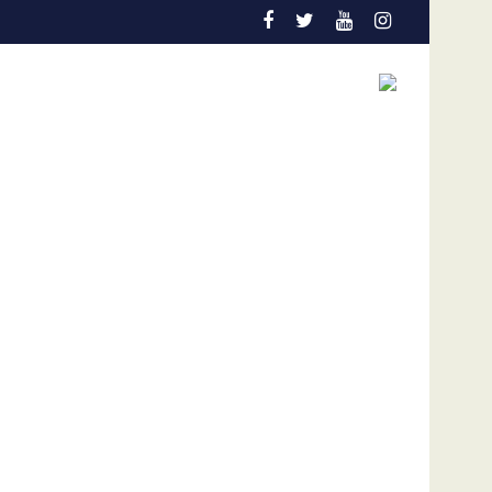
cción temprana es la gran aliada para salvar vidas
Admisión de culpa