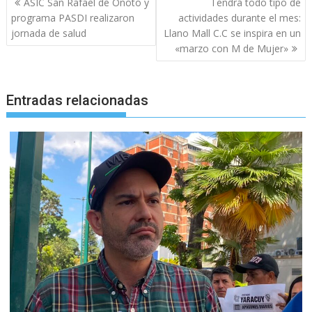
ASIC San Rafael de Onoto y
Tendrá todo tipo de
de
programa PASDI realizaron
actividades durante el mes:
entradas
jornada de salud
Llano Mall C.C se inspira en un
«marzo con M de Mujer»
Entradas relacionadas