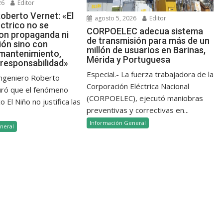
26
Editor
oberto Vernet: «El
agosto 5, 2026
Editor
ctrico no se
CORPOELEC adecua sistema
on propaganda ni
de transmisión para más de un
ión sino con
millón de usuarios en Barinas,
 mantenimiento,
Mérida y Portuguesa
 responsabilidad»
Especial.- La fuerza trabajadora de la
 ingeniero Roberto
Corporación Eléctrica Nacional
uró que el fenómeno
(CORPOELEC), ejecutó maniobras
 El Niño no justifica las
preventivas y correctivas en...
Información General
neral