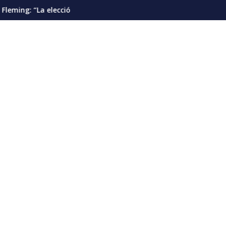
”
presidencial debería pautarse para diciembre de 2028”
Cáncer de pulmón en Venezuela: la detecc