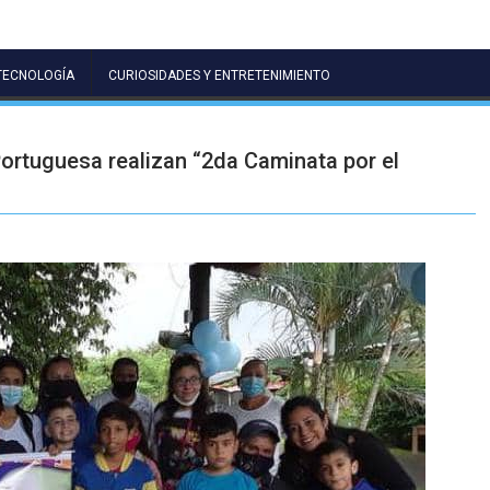
TECNOLOGÍA
CURIOSIDADES Y ENTRETENIMIENTO
rtuguesa realizan “2da Caminata por el