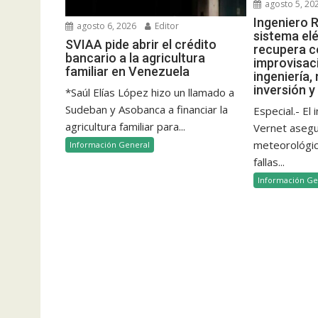
agosto 5, 20
Ingeniero R
agosto 6, 2026
Editor
sistema elé
SVIAA pide abrir el crédito
recupera c
bancario a la agricultura
improvisac
familiar en Venezuela
ingeniería,
inversión y
*Saúl Elías López hizo un llamado a
Sudeban y Asobanca a financiar la
Especial.- El
agricultura familiar para...
Vernet aseg
meteorológico
Información General
fallas...
Información Ge