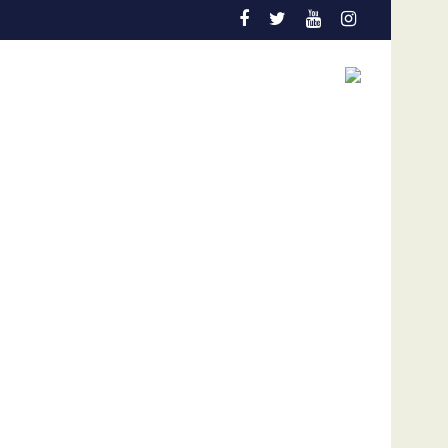
ión temprana es la gran aliada para salvar vidas
Admisión de culpa