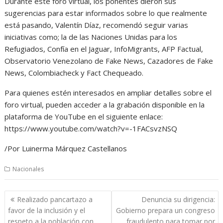
Durante este foro virtual, los ponentes dieron sus
sugerencias para estar informados sobre lo que realmente
está pasando, Valentín Díaz, recomendó seguir varias
iniciativas como; la de las Naciones Unidas para los
Refugiados, Confía en el Jaguar, InfoMigrants, AFP Factual,
Observatorio Venezolano de Fake News, Cazadores de Fake
News, Colombiacheck y Fact Chequeado.
Para quienes estén interesados en ampliar detalles sobre el
foro virtual, pueden acceder a la grabación disponible en la
plataforma de YouTube en el siguiente enlace:
https://www.youtube.com/watch?v=-1FACsvzNSQ
/Por Luinerma Márquez Castellanos
Nacionales
Navegación
Realizado pancartazo a
Denuncia su dirigencia:
de
favor de la inclusión y el
Gobierno prepara un congreso
entradas
respeto a la población con
fraudulento para tomar por