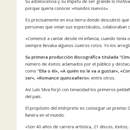
Su adolescencia y su ímpetu de ser grande lo motivan 
porque quería conocer «mundos nuevos».
Es precisamente en esa tierra donde descubrió que se
personas que veían sus espectáculos, colaboraban c
«Comencé a cantar desde mi infancia, cuando tenía 
siempre llevaba algunos cuatros rotos. Yo los arreg
Su primera producción discográfica titulada “Cim
número de éxitos aclamados por el público y destaca
como
“Ella o él», «A quién no le va a gustar», «C
ser», «Romance quinceañero»
; entre otros.
Así Luís Silva forjó con tenacidad los primeros pelda
del país.
El propósito del intérprete es conseguir un premi
llanera en el mundo.
«Son 40 años de carrera artística, 21 discos, éxitos