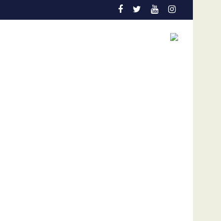
uentran desaparecidas en La Guaira, según gobernador de la en
Países de América condenan plan de los Orteg