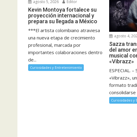
agosto 5, 2026
Editor
Kevin Montoya fortalece su
proyección internacional y
prepara su llegada a México
***El artista colombiano atraviesa
agosto 4, 20
una nueva etapa de crecimiento
Sazza tran
profesional, marcada por
del amor e
importantes colaboraciones dentro
musical co
de...
«Vibrazz»
Curiosidades y Entretenimiento
ESPECIAL. – 
«Vibrazz», un
formato tradi
consolidarse 
Curiosidades y