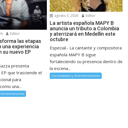
agosto 3, 2026
Editor
La artista española MAPY B
anuncia un tributo a Colombia
y aterrizará en Medellín este
26
Editor
octubre
sforma las etapas
n una experiencia
Especial.- La cantante y compositora
n su nuevo EP
española MAPY B sigue
fortaleciendo su presencia dentro de
Sazza presenta
la escena...
 EP que trasciende el
Curiosidades y Entretenimiento
cional para
como una...
 Entretenimiento