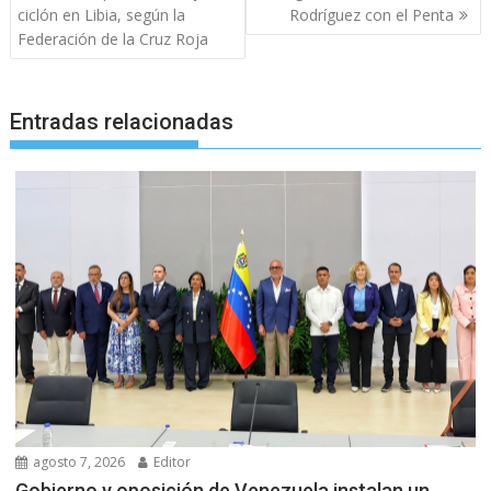
entradas
ciclón en Libia, según la
Rodríguez con el Penta
Federación de la Cruz Roja
Entradas relacionadas
agosto 7, 2026
Editor
Gobierno y oposición de Venezuela instalan un