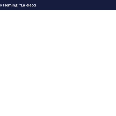
es”
n presidencial debería pautarse para diciembre de 2028”
Cáncer de pulmón en Venezuela: la dete