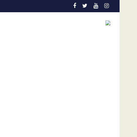
cción temprana es la gran aliada para salvar vidas
Admisión de culpa