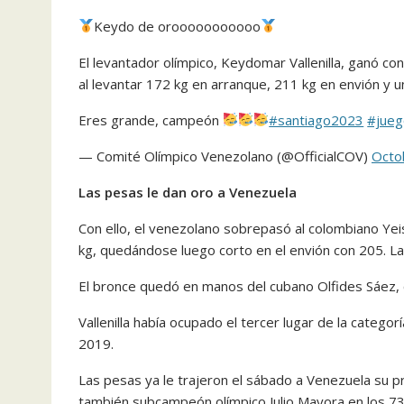
Keydo de orooooooooooo
El levantador olímpico, Keydomar Vallenilla, ganó c
al levantar 172 kg en arranque, 211 kg en envión y u
Eres grande, campeón
#santiago2023
#jueg
— Comité Olímpico Venezolano (@OfficialCOV)
Octo
Las pesas le dan oro a Venezuela
Con ello, el venezolano sobrepasó al colombiano Yei
kg, quedándose luego corto en el envión con 205. La 
El bronce quedó en manos del cubano Olfides Sáez, 
Vallenilla había ocupado el tercer lugar de la catego
2019.
Las pesas ya le trajeron el sábado a Venezuela su p
también subcampeón olímpico Julio Mayora en los 73