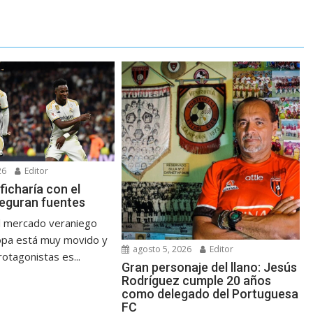
26
Editor
 ficharía con el
seguran fuentes
l mercado veraniego
opa está muy movido y
agosto 5, 2026
Editor
otagonistas es...
Gran personaje del llano: Jesús
Rodríguez cumple 20 años
como delegado del Portuguesa
FC