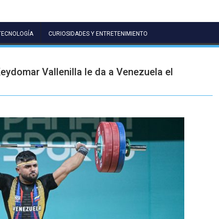
TECNOLOGÍA
CURIOSIDADES Y ENTRETENIMIENTO
eydomar Vallenilla le da a Venezuela el