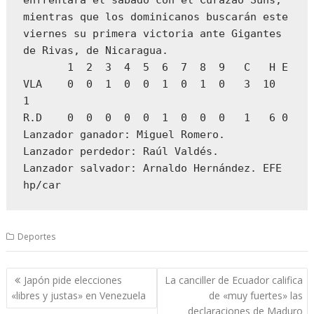
enfrentará el sábado con el Curazao Suns, 
mientras que los dominicanos buscarán este 
viernes su primera victoria ante Gigantes 
de Rivas, de Nicaragua.

       1  2  3  4  5  6  7  8  9   C   H E

VLA    0  0  1  0  0  1  0  1  0   3  10   
1

R.D    0  0  0  0  0  1  0  0  0   1   6 0

Lanzador ganador: Miguel Romero.

Lanzador perdedor: Raúl Valdés.

Lanzador salvador: Arnaldo Hernández. EFE

hp/car
Deportes
Navegación
Japón pide elecciones
La canciller de Ecuador califica
de
«libres y justas» en Venezuela
de «muy fuertes» las
entradas
declaraciones de Maduro