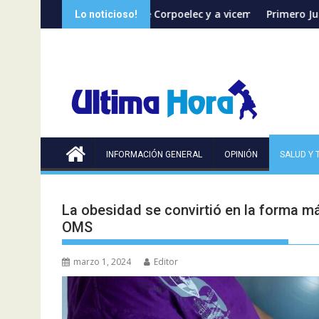
Saltar
e de Corpoelec y a viceministro de Servicios Eléctricos
Primero Justicia denuncia discrimina
Lo noticioso!
al
contenido
INFORMACIÓN GENERAL
OPINIÓN
SALUD Y 
La obesidad se convirtió en la forma m
OMS
marzo 1, 2024
Editor