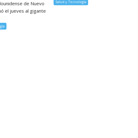
Salud y Tecnología
dounidense de Nuevo
ó el jueves al gigante
gía