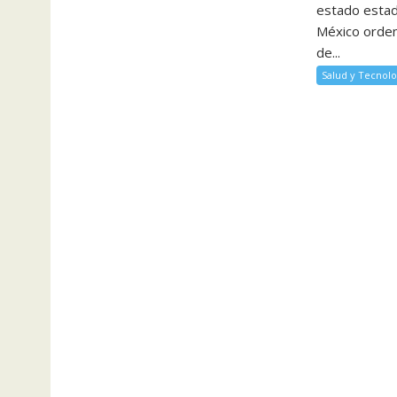
estado esta
México orden
de...
Salud y Tecnolo