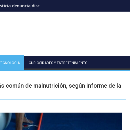
ción eléctrica en el interior del país
Ozuna y Omar Courtz encienden el verano co
TECNOLOGÍA
CURIOSIDADES Y ENTRETENIMIENTO
ás común de malnutrición, según informe de la