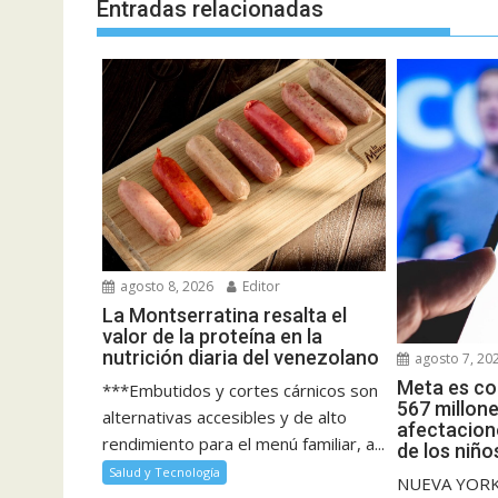
Entradas relacionadas
agosto 8, 2026
Editor
La Montserratina resalta el
valor de la proteína en la
nutrición diaria del venezolano
agosto 7, 20
Meta es co
***Embutidos y cortes cárnicos son
567 millone
alternativas accesibles y de alto
afectacione
rendimiento para el menú familiar, a...
de los niño
Salud y Tecnología
NUEVA YORK.-