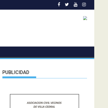
n “ZIZI”
José Gregorio García Urquiola cuestionó diálogo sin li
PUBLICIDAD