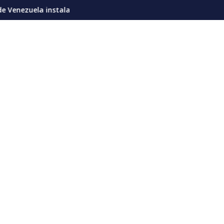
n un proceso de diálogo con una agenda que se extenderá hasta
Venezuela y Chile formalizan restablecimiento de s