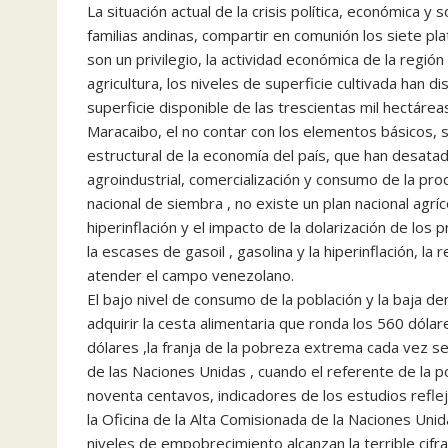
La situación actual de la crisis política, económica y
familias andinas, compartir en comunión los siete pl
son un privilegio, la actividad económica de la regió
agricultura, los niveles de superficie cultivada han 
superficie disponible de las trescientas mil hectáreas
Maracaibo, el no contar con los elementos básicos, s
estructural de la economía del país, que han desatado
agroindustrial, comercialización y consumo de la pro
nacional de siembra , no existe un plan nacional agríc
hiperinflación y el impacto de la dolarización de los 
la escases de gasoil , gasolina y la hiperinflación, 
atender el campo venezolano.
El bajo nivel de consumo de la población y la baja de
adquirir la cesta alimentaria que ronda los 560 dóla
dólares ,la franja de la pobreza extrema cada vez s
de las Naciones Unidas , cuando el referente de la 
noventa centavos, indicadores de los estudios reflej
la Oficina de la Alta Comisionada de la Naciones Un
niveles de empobrecimiento alcanzan la terrible cifr