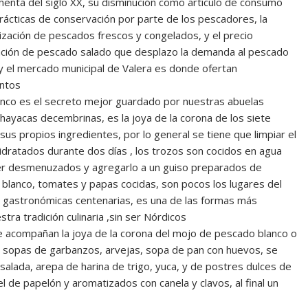
henta del siglo XX, su disminución como artículo de consumo
prácticas de conservación por parte de los pescadores, la
lización de pescados frescos y congelados, y el precio
tación de pescado salado que desplazo la demanda al pescado
y el mercado municipal de Valera es donde ofertan
ntos
anco es el secreto mejor guardado por nuestras abuelas
as hayacas decembrinas, es la joya de la corona de los siete
e sus propios ingredientes, por lo general se tiene que limpiar el
hidratados durante dos días , los trozos son cocidos en agua
 ser desmenuzados y agregarlo a un guiso preparados de
ino blanco, tomates y papas cocidas, son pocos los lugares del
 gastronómicas centenarias, es una de las formas más
ra tradición culinaria ,sin ser Nórdicos
ue acompañan la joya de la corona del mojo de pescado blanco o
as sopas de garbanzos, arvejas, sopa de pan con huevos, se
salada, arepa de harina de trigo, yuca, y de postres dulces de
l de papelón y aromatizados con canela y clavos, al final un