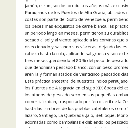
jamón, el ron ,son los productos añejos más exclusiv
Paraujanos de los Puertos de Alta Gracia, ubicados m
costas son parte del Golfo de Venezuela, permitien
los peces más exquisitos de carne blanca, las pract
un periodo largo en meses, permitieron su durabilid
secado al sol y al viento aplicado a las corvinas q
diseccionado y sacando sus vísceras, dejando las es
cabeza hasta la cola, aplicando sal gruesa y son ext
tres meses ,perdiendo el 80 % del peso de pescado
que denominan pescado blanco, con un peso promedi
arenilla y forman atados de veinticinco pescados cla
Esta práctica ancestral de nuestros indios paraujano
los Puertos de Altagracia en el siglo XIX época del es
los atados de pescado seco en sus pequeñas embarc
comercializaban, trasportado por ferrocarril de la 
hasta las cumbres de los pueblos cafetaleros como T
lázaro, Santiago, La Quebrada ,Jajo, Betijoque, Mont
adornadas como bambalinas exhibiendo los pescados