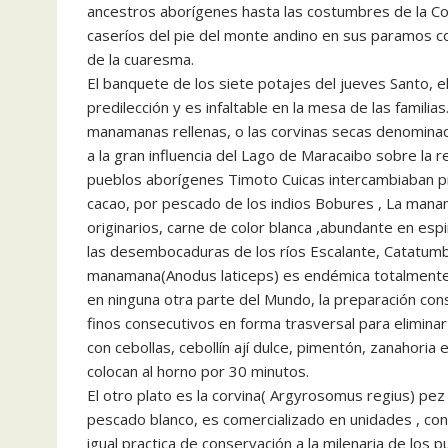
ancestros aborígenes hasta las costumbres de la Col
caseríos del pie del monte andino en sus paramos com
de la cuaresma.
El banquete de los siete potajes del jueves Santo, e
predilección y es infaltable en la mesa de las familia
manamanas rellenas, o las corvinas secas denomin
a la gran influencia del Lago de Maracaibo sobre la 
pueblos aborígenes Timoto Cuicas intercambiaban 
cacao, por pescado de los indios Bobures , La mana
originarios, carne de color blanca ,abundante en es
las desembocaduras de los ríos Escalante, Catatumb
manamana(Anodus laticeps) es endémica totalmente or
en ninguna otra parte del Mundo, la preparación con
finos consecutivos en forma trasversal para eliminar
con cebollas, cebollín ají dulce, pimentón, zanahori
colocan al horno por 30 minutos.
El otro plato es la corvina( Argyrosomus regius) 
pescado blanco, es comercializado en unidades , con 
igual practica de conservación a la milenaria de los