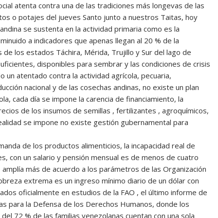
 social atenta contra una de las tradiciones más longevas de las
atos o potajes del jueves Santo junto a nuestros Taitas, hoy
n andina se sustenta en la actividad primaria como es la
disminuido a indicadores que apenas llegan al 20 % de la
 de los estados Táchira, Mérida, Trujillo y Sur del lago de
uficientes, disponibles para sembrar y las condiciones de crisis
 un atentado contra la actividad agrícola, pecuaria,
ducción nacional y de las cosechas andinas, no existe un plan
ola, cada día se impone la carencia de financiamiento, la
precios de los insumos de semillas , fertilizantes , agroquímicos,
la realidad se impone no existe gestión gubernamental para
manda de los productos alimenticios, la incapacidad real de
res, con un salario y pensión mensual es de menos de cuatro
e amplía más de acuerdo a los parámetros de las Organización
pobreza extrema es un ingreso mínimo diario de un dólar con
ados oficialmente en estudios de la FAO , el último informe de
idas para la Defensa de los Derechos Humanos, donde los
a del 72 % de las familias venezolanas cuentan con una sola