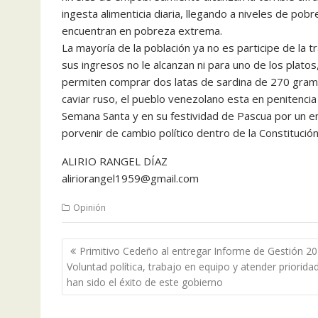
ingesta alimenticia diaria, llegando a niveles de pob
encuentran en pobreza extrema.
La mayoría de la población ya no es participe de la 
sus ingresos no le alcanzan ni para uno de los platos
permiten comprar dos latas de sardina de 270 gra
caviar ruso, el pueblo venezolano esta en penitenc
Semana Santa y en su festividad de Pascua por un en
porvenir de cambio político dentro de la Constitución
ALIRIO RANGEL DÍAZ
aliriorangel1959@gmail.com
Opinión
Navegación
Primitivo Cedeño al entregar Informe de Gestión 20
de
Voluntad política, trabajo en equipo y atender priorida
entradas
han sido el éxito de este gobierno