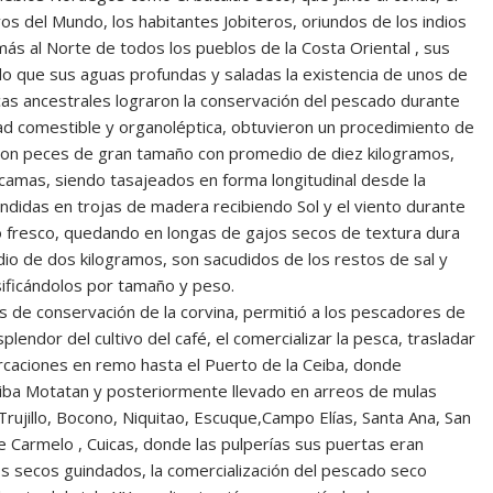
os del Mundo, los habitantes Jobiteros, oriundos de los indios
ás al Norte de todos los pueblos de la Costa Oriental , sus
do que sus aguas profundas y saladas la existencia de unos de
icas ancestrales lograron la conservación del pescado durante
ad comestible y organoléptica, obtuvieron un procedimiento de
ue son peces de gran tamaño con promedio de diez kilogramos,
camas, siendo tasajeados en forma longitudinal desde la
endidas en trojas de madera recibiendo Sol y el viento durante
 fresco, quedando en longas de gajos secos de textura dura
o de dos kilogramos, son sacudidos de los restos de sal y
sificándolos por tamaño y peso.
s de conservación de la corvina, permitió a los pescadores de
plendor del cultivo del café, el comercializar la pesca, trasladar
aciones en remo hasta el Puerto de la Ceiba, donde
Ceiba Motatan y posteriormente llevado en arreos de mulas
rujillo, Bocono, Niquitao, Escuque,Campo Elías, Santa Ana, San
e Carmelo , Cuicas, donde las pulperías sus puertas eran
 secos guindados, la comercialización del pescado seco