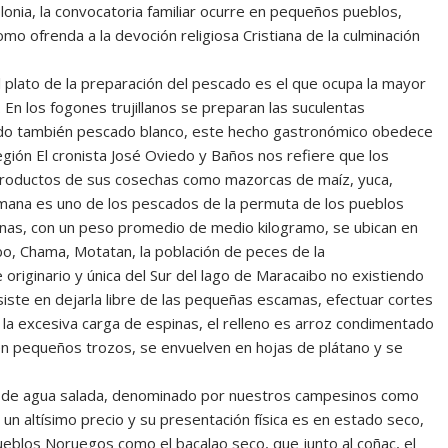
onia, la convocatoria familiar ocurre en pequeños pueblos,
o ofrenda a la devoción religiosa Cristiana de la culminación
l plato de la preparación del pescado es el que ocupa la mayor
s. En los fogones trujillanos se preparan las suculentas
ado también pescado blanco, este hecho gastronómico obedece
región El cronista José Oviedo y Baños nos refiere que los
productos de sus cosechas como mazorcas de maíz, yuca,
mana es uno de los pescados de la permuta de los pueblos
pinas, con un peso promedio de medio kilogramo, se ubican en
o, Chama, Motatan, la población de peces de la
iginario y única del Sur del lago de Maracaibo no existiendo
siste en dejarla libre de las pequeñas escamas, efectuar cortes
 la excesiva carga de espinas, el relleno es arroz condimentado
a en pequeños trozos, se envuelven en hojas de plátano y se
pez de agua salada, denominado por nuestros campesinos como
un altísimo precio y su presentación física es en estado seco,
 pueblos Noruegos como el bacalao seco, que junto al coñac, el