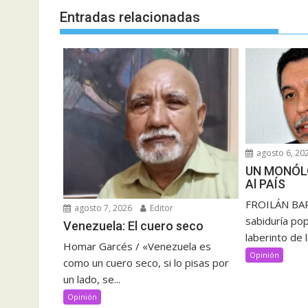
Entradas relacionadas
agosto 6, 20
UN MONÓL
Al PAÍS
FROILÁN BAR
agosto 7, 2026
Editor
sabiduría pop
Venezuela: El cuero seco
laberinto de 
Homar Garcés / «Venezuela es
Opinión
como un cuero seco, si lo pisas por
un lado, se...
Opinión