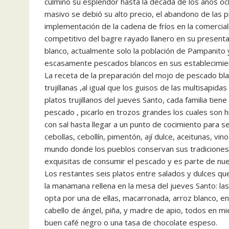
culmino su esplendor hasta la década de los años oc
masivo se debió su alto precio, el abandono de las 
implementación de la cadena de fríos en la comercia
competitivo del bagre rayado llanero en su presen
blanco, actualmente solo la población de Pampanito 
escasamente pescados blancos en sus establecimie
La receta de la preparación del mojo de pescado bl
trujillanas ,al igual que los guisos de las multisapid
platos trujillanos del jueves Santo, cada familia tien
pescado , picarlo en trozos grandes los cuales son 
con sal hasta llegar a un punto de cocimiento para
cebollas, cebollín, pimentón, ají dulce, aceitunas, v
mundo donde los pueblos conservan sus tradiciones
exquisitas de consumir el pescado y es parte de nuest
Los restantes seis platos entre salados y dulces q
la manamana rellena en la mesa del jueves Santo: l
opta por una de ellas, macarronada, arroz blanco, en
cabello de ángel, piña, y madre de apio, todos en mie
buen café negro o una tasa de chocolate espeso.