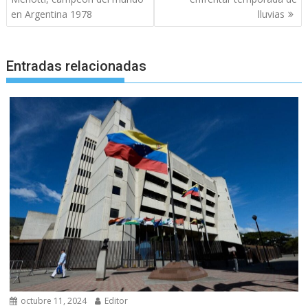
entradas
en Argentina 1978
lluvias
Entradas relacionadas
octubre 11, 2024
Editor