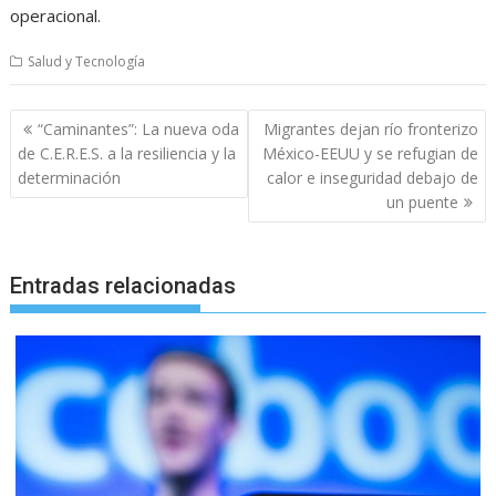
operacional.
Salud y Tecnología
Navegación
“Caminantes”: La nueva oda
Migrantes dejan río fronterizo
de
de C.E.R.E.S. a la resiliencia y la
México-EEUU y se refugian de
entradas
determinación
calor e inseguridad debajo de
un puente
Entradas relacionadas