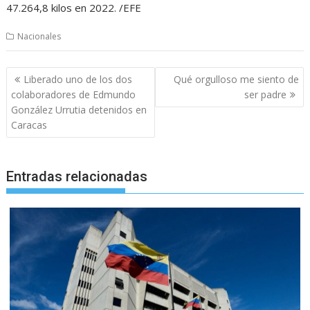
47.264,8 kilos en 2022. /EFE
Nacionales
Navegación
Liberado uno de los dos
Qué orgulloso me siento de
de
colaboradores de Edmundo
ser padre
entradas
González Urrutia detenidos en
Caracas
Entradas relacionadas