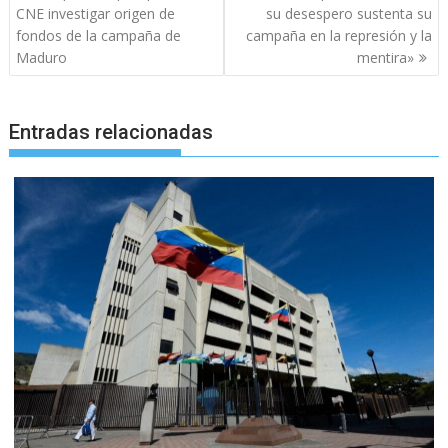
de
CNE investigar origen de
su desespero sustenta su
entradas
fondos de la campaña de
campaña en la represión y la
Maduro
mentira»
Entradas relacionadas