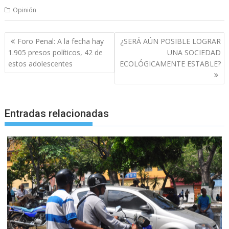
Opinión
Navegación
Foro Penal: A la fecha hay
¿SERÁ AÚN POSIBLE LOGRAR
de
1.905 presos políticos, 42 de
UNA SOCIEDAD
entradas
estos adolescentes
ECOLÓGICAMENTE ESTABLE?
Entradas relacionadas