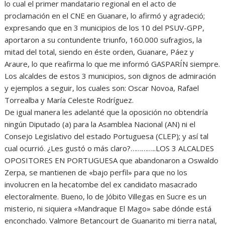
lo cual el primer mandatario regional en el acto de
proclamación en el CNE en Guanare, lo afirmó y agradeció;
expresando que en 3 municipios de los 10 del PSUV-GPP,
aportaron a su contundente triunfo, 160.000 sufragios, la
mitad del total, siendo en éste orden, Guanare, Páez y
Araure, lo que reafirma lo que me informó GASPARÍN siempre.
Los alcaldes de estos 3 municipios, son dignos de admiración
y ejemplos a seguir, los cuales son: Oscar Novoa, Rafael
Torrealba y María Celeste Rodríguez.
De igual manera les adelanté que la oposición no obtendría
ningún Diputado (a) para la Asamblea Nacional (AN) ni el
Consejo Legislativo del estado Portuguesa (CLEP); y así tal
cual ocurrió. ¿Les gustó o más claro?…………..LOS 3 ALCALDES
OPOSITORES EN PORTUGUESA que abandonaron a Oswaldo
Zerpa, se mantienen de «bajo perfil» para que no los
involucren en la hecatombe del ex candidato masacrado
electoralmente. Bueno, lo de Jóbito Villegas en Sucre es un
misterio, ni siquiera «Mandraque El Mago» sabe dónde está
enconchado. Valmore Betancourt de Guanarito mi tierra natal,