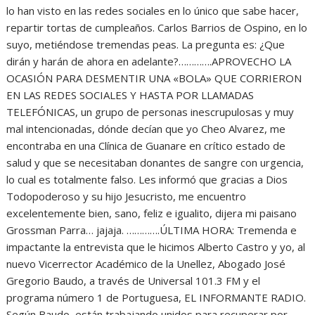
lo han visto en las redes sociales en lo único que sabe hacer,
repartir tortas de cumpleaños. Carlos Barrios de Ospino, en lo
suyo, metiéndose tremendas peas. La pregunta es: ¿Que
dirán y harán de ahora en adelante?………….APROVECHO LA
OCASIÓN PARA DESMENTIR UNA «BOLA» QUE CORRIERON
EN LAS REDES SOCIALES Y HASTA POR LLAMADAS
TELEFÓNICAS, un grupo de personas inescrupulosas y muy
mal intencionadas, dónde decían que yo Cheo Alvarez, me
encontraba en una Clínica de Guanare en crítico estado de
salud y que se necesitaban donantes de sangre con urgencia,
lo cual es totalmente falso. Les informó que gracias a Dios
Todopoderoso y su hijo Jesucristo, me encuentro
excelentemente bien, sano, feliz e igualito, dijera mi paisano
Grossman Parra… jajaja. ………….ÚLTIMA HORA: Tremenda e
impactante la entrevista que le hicimos Alberto Castro y yo, al
nuevo Vicerrector Académico de la Unellez, Abogado José
Gregorio Baudo, a través de Universal 101.3 FM y el
programa número 1 de Portuguesa, EL INFORMANTE RADIO.
Según Baudo, están trabajando unidos para recuperar por