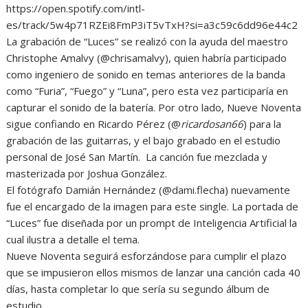
https://open.spotify.com/intl-
es/track/5w4p71RZEi8FmP3iT5vTxH?si=a3c59c6dd96e44c2
La grabación de “Luces” se realizó con la ayuda del maestro
Christophe Amalvy (@chrisamalvy), quien habría participado
como ingeniero de sonido en temas anteriores de la banda
como “Furia”, “Fuego” y “Luna”, pero esta vez participaría en
capturar el sonido de la batería. Por otro lado, Nueve Noventa
sigue confiando en Ricardo Pérez (@
ricardosan66
) para la
grabación de las guitarras, y el bajo grabado en el estudio
personal de José San Martín. La canción fue mezclada y
masterizada por Joshua González.
El fotógrafo Damián Hernández (@dami.flecha) nuevamente
fue el encargado de la imagen para este single. La portada de
“Luces” fue diseñada por un prompt de Inteligencia Artificial la
cual ilustra a detalle el tema.
Nueve Noventa seguirá esforzándose para cumplir el plazo
que se impusieron ellos mismos de lanzar una canción cada 40
días, hasta completar lo que sería su segundo álbum de
estudio.