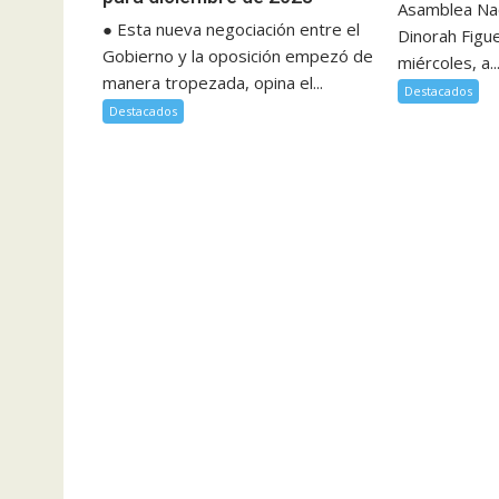
Asamblea Nac
● Esta nueva negociación entre el
Dinorah Figu
Gobierno y la oposición empezó de
miércoles, a..
manera tropezada, opina el...
Destacados
Destacados