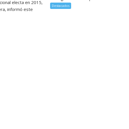
ional electa en 2015,
Destacados
era, informó este
.