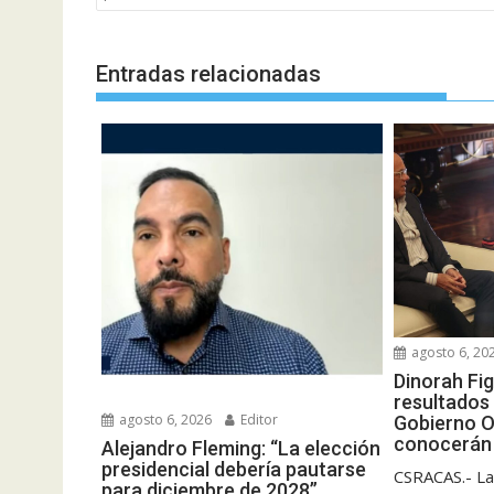
Entradas relacionadas
agosto 6, 20
Dinorah Fi
resultados 
agosto 6, 2026
Editor
Gobierno O
conocerán 
Alejandro Fleming: “La elección
presidencial debería pautarse
CSRACAS.- La
para diciembre de 2028”