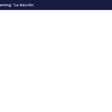
esidencial debería pautarse para diciembre de 2028”
Cáncer de pulmón en Venezuela: la detecció