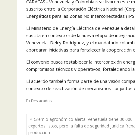
CARACAS.- Venezuela y Colombia reactivaron este ma
suscrito entre la Corporación Eléctrica Nacional (Cor
Energéticas para las Zonas No Interconectadas (IPSE
El Ministerio de Energía Eléctrica de Venezuela deta
suscita en contexto «de la nueva etapa de integraci
Venezuela, Delcy Rodríguez, y el mandatario colomb
abordaran iniciativas para fortalecer la cooperación 
El convenio busca restablecer la interconexión ener
compromisos técnicos y operativos, fortaleciendo la a
El acuerdo también forma parte de una visión compar
contexto de reactivación de mecanismos conjuntos e
Destacados
Navegación
Gremio agronómico alerta: Venezuela tiene 30.000
de
expertos listos, pero la falta de seguridad jurídica frena
entradas
producción