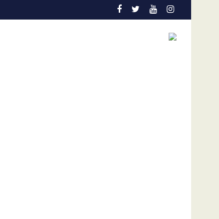
n temprana es la gran aliada para salvar vidas
Admisión de culpa