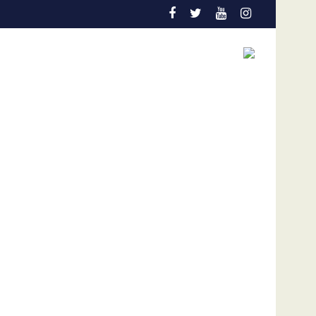
n “ZIZI”
José Gregorio García Urquiola cuestionó diálogo sin li