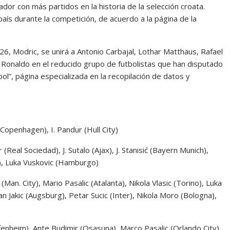
gador con más partidos en la historia de la selección croata.
aís durante la competición, de acuerdo a la página de la
6, Modric, se unirá a Antonio Carbajal, Lothar Matthäus, Rafael
 Ronaldo en el reducido grupo de futbolistas que han disputado
ol”, página especializada en la recopilación de datos y
Copenhagen), I. Pandur (Hull City)
(Real Sociedad), J. Sutalo (Ajax), J. Stanisić (Bayern Munich),
nd), Luka Vuskovic (Hamburgo)
an. City), Mario Pasalic (Atalanta), Nikola Vlasic (Torino), Luka
an Jakic (Augsburg), Petar Sucic (Inter), Nikola Moro (Bologna),
fenheim), Ante Budimir (Osasuna), Marco Pasalic (Orlando City),