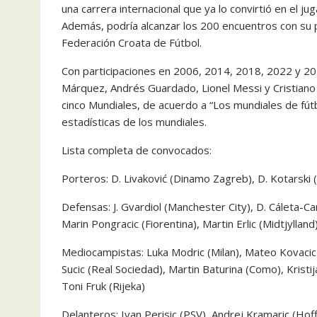
una carrera internacional que ya lo convirtió en el ju
Además, podría alcanzar los 200 encuentros con su p
Federación Croata de Fútbol.
Con participaciones en 2006, 2014, 2018, 2022 y 202
Márquez, Andrés Guardado, Lionel Messi y Cristiano
cinco Mundiales, de acuerdo a “Los mundiales de fútb
estadísticas de los mundiales.
Lista completa de convocados:
Porteros: D. Livaković (Dinamo Zagreb), D. Kotarski (
Defensas: J. Gvardiol (Manchester City), D. Cáleta-Car 
Marin Pongracic (Fiorentina), Martin Erlic (Midtjylla
Mediocampistas: Luka Modric (Milan), Mateo Kovacic (M
Sucic (Real Sociedad), Martin Baturina (Como), Kristij
Toni Fruk (Rijeka)
Delanteros: Ivan Perisic (PSV), Andrej Kramaric (Hof