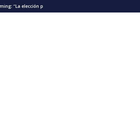
ial debería pautarse para diciembre de 2028”
Cáncer de pulmón en Venezuela: la detección temp