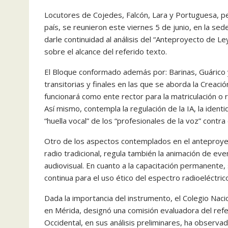
Locutores de Cojedes, Falcón, Lara y Portuguesa, p
país, se reunieron este viernes 5 de junio, en la sede
darle continuidad al análisis del “Anteproyecto de Ley
sobre el alcance del referido texto.
El Bloque conformado además por: Barinas, Guárico y 
transitorias y finales en las que se aborda la Creaci
funcionará como ente rector para la matriculación o 
Así mismo, contempla la regulación de la IA, la identi
“huella vocal” de los “profesionales de la voz” contra
Otro de los aspectos contemplados en el anteproyecto
radio tradicional, regula también la animación de even
audiovisual. En cuanto a la capacitación permanente,
continua para el uso ético del espectro radioeléctric
Dada la importancia del instrumento, el Colegio Naci
en Mérida, designó una comisión evaluadora del ref
Occidental, en sus análisis preliminares, ha obser