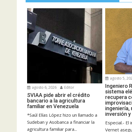
agosto 5, 20
Ingeniero R
agosto 6, 2026
Editor
sistema elé
SVIAA pide abrir el crédito
recupera c
bancario a la agricultura
improvisac
familiar en Venezuela
ingeniería,
inversión y
*Saúl Elías López hizo un llamado a
Sudeban y Asobanca a financiar la
Especial.- El
agricultura familiar para...
Vernet aseg