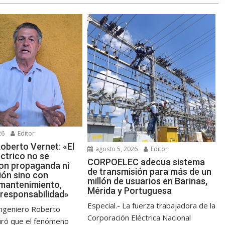
26
Editor
oberto Vernet: «El
agosto 5, 2026
Editor
ctrico no se
CORPOELEC adecua sistema
on propaganda ni
de transmisión para más de un
ión sino con
millón de usuarios en Barinas,
 mantenimiento,
Mérida y Portuguesa
 responsabilidad»
Especial.- La fuerza trabajadora de la
 ingeniero Roberto
Corporación Eléctrica Nacional
uró que el fenómeno