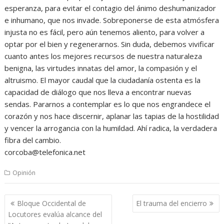
esperanza, para evitar el contagio del ánimo deshumanizador
e inhumano, que nos invade. Sobreponerse de esta atmósfera
injusta no es fácil, pero aún tenemos aliento, para volver a
optar por el bien y regenerarnos. Sin duda, debemos vivificar
cuanto antes los mejores recursos de nuestra naturaleza
benigna, las virtudes innatas del amor, la compasión y el
altruismo. El mayor caudal que la ciudadanía ostenta es la
capacidad de diálogo que nos lleva a encontrar nuevas
sendas. Pararnos a contemplar es lo que nos engrandece el
corazón y nos hace discernir, aplanar las tapias de la hostilidad
y vencer la arrogancia con la humildad. Ahí radica, la verdadera
fibra del cambio.
corcoba@telefonica.net
Opinión
Navegación
Bloque Occidental de
El trauma del encierro
de
Locutores evalúa alcance del