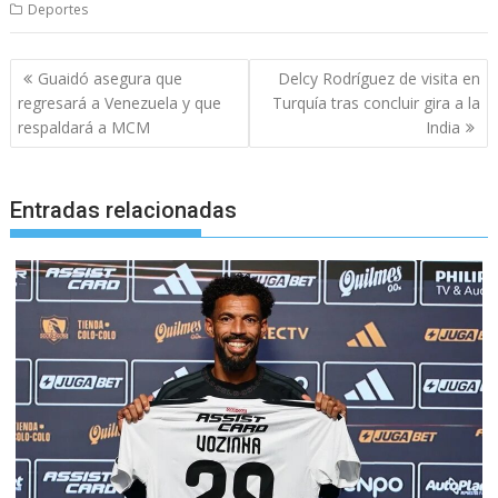
Deportes
Navegación
Guaidó asegura que
Delcy Rodríguez de visita en
de
regresará a Venezuela y que
Turquía tras concluir gira a la
entradas
respaldará a MCM
India
Entradas relacionadas