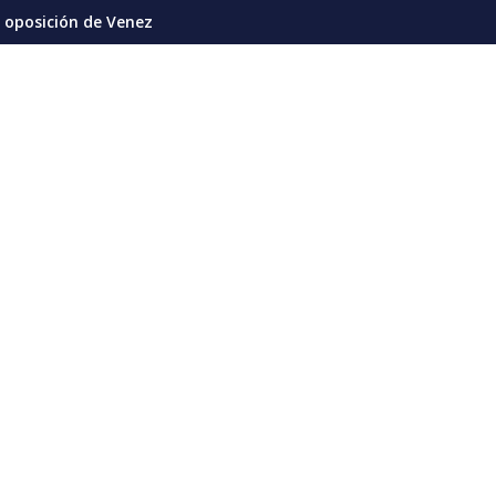
proceso de diálogo con una agenda que se extenderá hasta el m
Venezuela y Chile formalizan restablecimiento de sus re
V