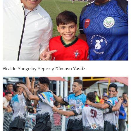
Alcalde Yongeiby Yepez y Dámaso Yustiz