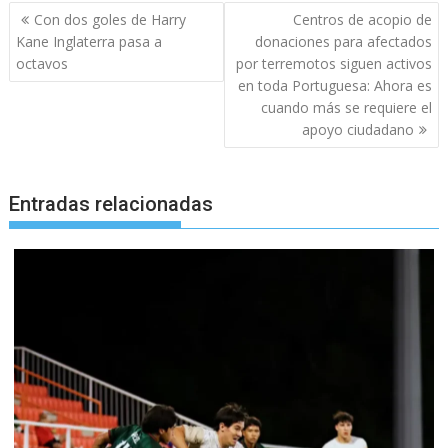
Navegación
Con dos goles de Harry
Centros de acopio de
de
Kane Inglaterra pasa a
donaciones para afectados
entradas
octavos
por terremotos siguen activos
en toda Portuguesa: Ahora es
cuando más se requiere el
apoyo ciudadano
Entradas relacionadas