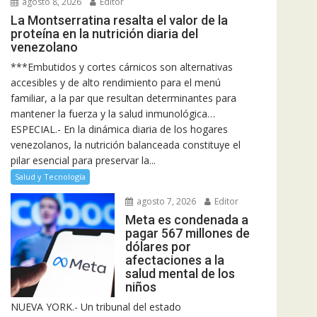
agosto 8, 2026
Editor
La Montserratina resalta el valor de la
proteína en la nutrición diaria del
venezolano
***Embutidos y cortes cárnicos son alternativas
accesibles y de alto rendimiento para el menú
familiar, a la par que resultan determinantes para
mantener la fuerza y la salud inmunológica…
ESPECIAL.- En la dinámica diaria de los hogares
venezolanos, la nutrición balanceada constituye el
pilar esencial para preservar la...
Salud y Tecnología
agosto 7, 2026
Editor
Meta es condenada a
pagar 567 millones de
dólares por
afectaciones a la
salud mental de los
niños
NUEVA YORK.- Un tribunal del estado