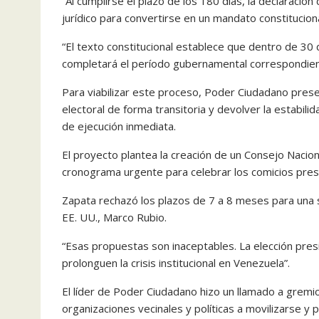
“Al cumplirse el plazo de los 180 días, la declaración
jurídico para convertirse en un mandato constitucion
“El texto constitucional establece que dentro de 30
completará el período gubernamental correspondien
Para viabilizar este proceso, Poder Ciudadano prese
electoral de forma transitoria y devolver la estabi
de ejecución inmediata.
El proyecto plantea la creación de un Consejo Naciona
cronograma urgente para celebrar los comicios pre
Zapata rechazó los plazos de 7 a 8 meses para una s
EE. UU., Marco Rubio.
“Esas propuestas son inaceptables. La elección pre
prolonguen la crisis institucional en Venezuela”.
El líder de Poder Ciudadano hizo un llamado a gremi
organizaciones vecinales y políticas a movilizarse y p