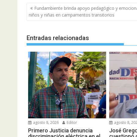
Navegación
Fundambiente brinda apoyo pedagógico y emociona
de
niños y niñas en campamentos transitorios
entradas
Entradas relacionadas
agosto 8, 2026
Editor
agosto 8, 20
Primero Justicia denuncia
José Grego
discriminación eléctrica en el
cuestionó d