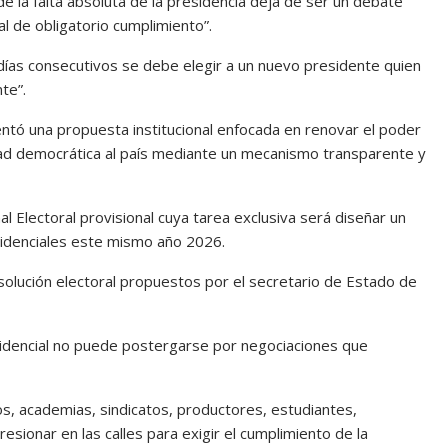
 de la falta absoluta de la presidencia deja de ser un debate
al de obligatorio cumplimiento”.
 días consecutivos se debe elegir a un nuevo presidente quien
te”.
ntó una propuesta institucional enfocada en renovar el poder
lidad democrática al país mediante un mecanismo transparente y
l Electoral provisional cuya tarea exclusiva será diseñar un
sidenciales este mismo año 2026.
olución electoral propuestos por el secretario de Estado de
sidencial no puede postergarse por negociaciones que
os, academias, sindicatos, productores, estudiantes,
resionar en las calles para exigir el cumplimiento de la