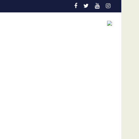
on “ZIZI”
José Gregorio García Urquiola cuestionó diálogo sin l