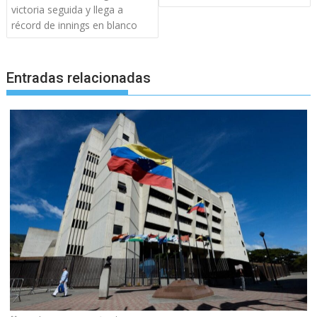
entradas
victoria seguida y llega a
récord de innings en blanco
Entradas relacionadas