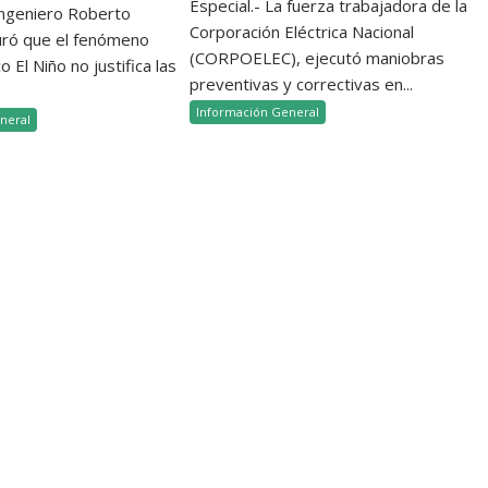
Especial.- La fuerza trabajadora de la
 ingeniero Roberto
Corporación Eléctrica Nacional
uró que el fenómeno
(CORPOELEC), ejecutó maniobras
 El Niño no justifica las
preventivas y correctivas en...
Información General
neral