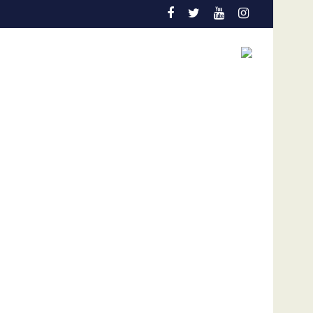
la detección temprana es la gran aliada para salvar vidas
Admisión de culpa