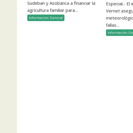
Sudeban y Asobanca a financiar la
Especial.- El
agricultura familiar para...
Vernet aseg
meteorológico
Información General
fallas...
Información Ge