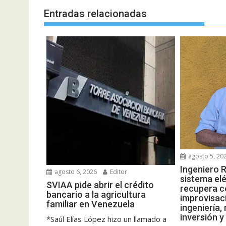
Entradas relacionadas
agosto 5, 20
Ingeniero R
agosto 6, 2026
Editor
sistema elé
SVIAA pide abrir el crédito
recupera c
bancario a la agricultura
improvisac
familiar en Venezuela
ingeniería,
inversión y
*Saúl Elías López hizo un llamado a