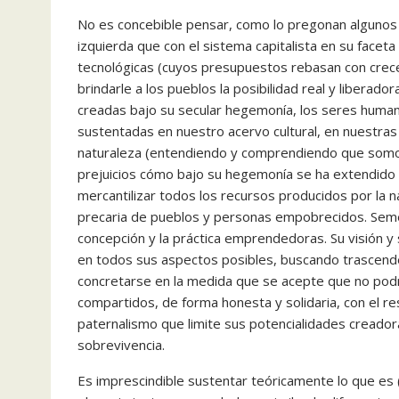
No es concebible pensar, como lo pregonan algunos
izquierda que con el sistema capitalista en su facet
tecnológicas (cuyos presupuestos rebasan con crec
brindarle a los pueblos la posibilidad real y liberad
creadas bajo su secular hegemonía, los seres huma
sustentadas en nuestro acervo cultural, en nuestras 
naturaleza (entendiendo y comprendiendo que somos 
prejuicios cómo bajo su hegemonía se ha extendido 
mercantilizar todos los recursos producidos por la n
precaria de pueblos y personas empobrecidos. Seme
concepción y la práctica emprendedoras. Su visión y s
en todos sus aspectos posibles, buscando trascender
concretarse en la medida que se acepte que no podrá
compartidos, de forma honesta y solidaria, con el res
paternalismo que limite sus potencialidades cread
sobrevivencia.
Es imprescindible sustentar teóricamente lo que es 