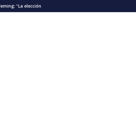
”
presidencial debería pautarse para diciembre de 2028”
Cáncer de pulmón en Venezuela: la detecc