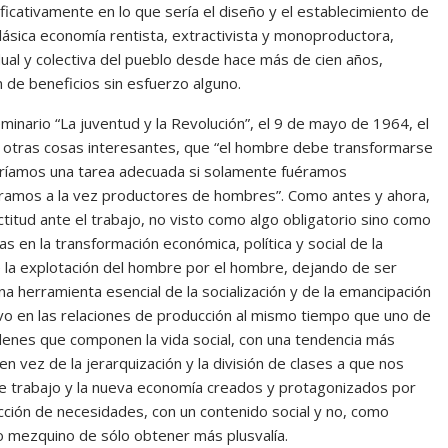
ficativamente en lo que sería el diseño y el establecimiento de
lásica economía rentista, extractivista y monoproductora,
idual y colectiva del pueblo desde hace más de cien años,
n de beneficios sin esfuerzo alguno.
minario “La juventud y la Revolución”, el 9 de mayo de 1964, el
otras cosas interesantes, que “el hombre debe transformarse
aríamos una tarea adecuada si solamente fuéramos
uéramos a la vez productores de hombres”. Como antes y ahora,
titud ante el trabajo, no visto como algo obligatorio sino como
s en la transformación económica, política y social de la
de la explotación del hombre por el hombre, dejando de ser
na herramienta esencial de la socialización y de la emancipación
ivo en las relaciones de producción al mismo tiempo que uno de
órdenes que componen la vida social, con una tendencia más
en vez de la jerarquización y la división de clases a que nos
de trabajo y la nueva economía creados y protagonizados por
ción de necesidades, con un contenido social y no, como
vo mezquino de sólo obtener más plusvalía.