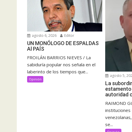
agosto 6, 2026
Editor
UN MONÓLOGO DE ESPALDAS
Al PAÍS
FROILÁN BARRIOS NIEVES / La
sabiduría popular nos señala en el
laberinto de los tiempos que...
agosto 5, 20
Opinión
La subordi
estamento m
autoridad c
RAIMOND GUT
instituciones
venezolanas, l
se...
Opinión