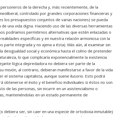
 personeros de la derecha y, más recientemente, de la
a neoliberal, controlado por grandes corporaciones financieras y
es los presupuestos conjuntos de varias naciones) se pueda
ora de una vida digna. Haciendo uso de las diversas herramientas
nos podríamos permitirnos alternativas que estén enlazadas o
realidades específicas y en nuestra relación armoniosa con la
parte integrada y no ajena a ésta). Más aún, al examinar sin
la desigualdad social y económica hasta el colmo de pretender
aturaleza, lo que complicaría exponencialmente la existencia
jante lógica depredadora no debiera ser parte de la
u misión, al contrario, debieran manifestarse a favor de la vida
 el sistema capitalista, aunque suene ilusorio. Esto podrá
 obtenerse el éxito y el beneficio individuales si éstos no son
to de las personas, sin incurrir en un asistencialismo o
oras, manteniéndolas en un estado permanente de
(o debiera ser, sin caer en una especie de ortodoxia inmutable)