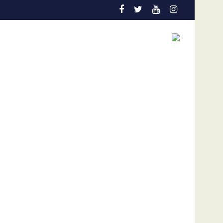
ión temprana es la gran aliada para salvar vidas
Admisión de culpa