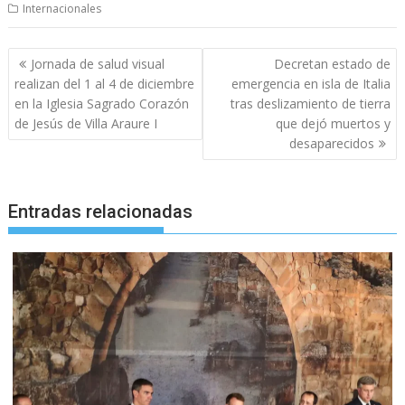
Internacionales
Navegación
Jornada de salud visual
Decretan estado de
de
realizan del 1 al 4 de diciembre
emergencia en isla de Italia
entradas
en la Iglesia Sagrado Corazón
tras deslizamiento de tierra
de Jesús de Villa Araure I
que dejó muertos y
desaparecidos
Entradas relacionadas