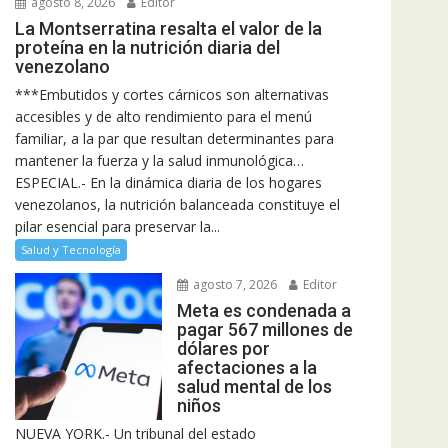
agosto 8, 2026
Editor
La Montserratina resalta el valor de la
proteína en la nutrición diaria del
venezolano
***Embutidos y cortes cárnicos son alternativas
accesibles y de alto rendimiento para el menú
familiar, a la par que resultan determinantes para
mantener la fuerza y la salud inmunológica…
ESPECIAL.- En la dinámica diaria de los hogares
venezolanos, la nutrición balanceada constituye el
pilar esencial para preservar la...
Salud y Tecnología
agosto 7, 2026
Editor
Meta es condenada a
pagar 567 millones de
dólares por
afectaciones a la
salud mental de los
niños
NUEVA YORK.- Un tribunal del estado