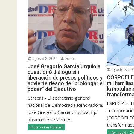
agosto 8, 2026
Editor
José Gregorio García Urquiola
agosto 8, 20
cuestionó diálogo sin
CORPOELEC
liberación de presos políticos y
mil famili
advierte riesgo de “prolongar el
la instalac
poder” del Ejecutivo
transform
Caracas.- El secretario general
ESPECIAL.- E
nacional de Democracia Renovadora,
la Corporació
José Gregorio García Urquiola, fijó
(CORPOELEC)
posición este viernes...
transformado
Información General
Información Ge