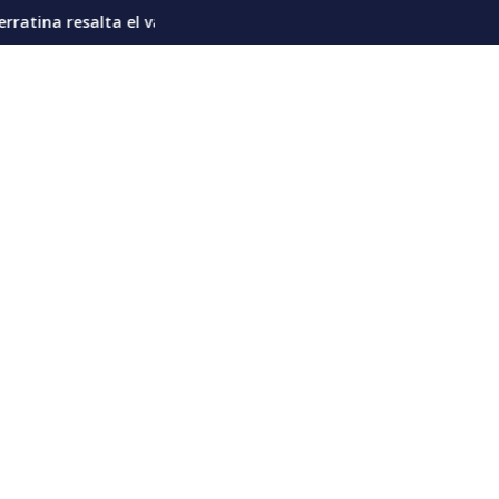
te riesgo de “prolongar el poder” del Ejecutivo
e la proteína en la nutrición diaria del venezolano
Sub21 dorada