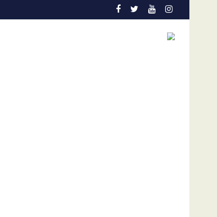
o sin liberación de presos políticos y advierte riesgo de “prolon
La Montserratina resalta el valor de la proteína en la