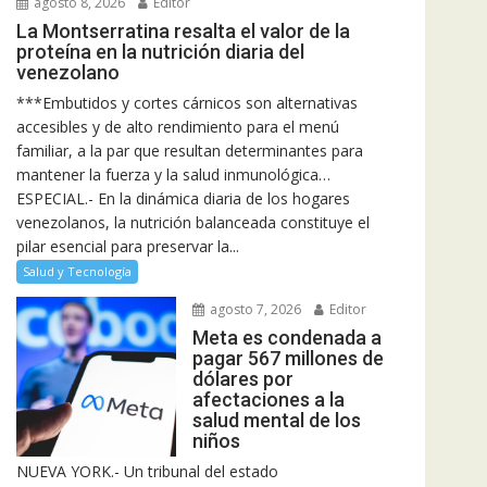
agosto 8, 2026
Editor
La Montserratina resalta el valor de la
proteína en la nutrición diaria del
venezolano
***Embutidos y cortes cárnicos son alternativas
accesibles y de alto rendimiento para el menú
familiar, a la par que resultan determinantes para
mantener la fuerza y la salud inmunológica…
ESPECIAL.- En la dinámica diaria de los hogares
venezolanos, la nutrición balanceada constituye el
pilar esencial para preservar la...
Salud y Tecnología
agosto 7, 2026
Editor
Meta es condenada a
pagar 567 millones de
dólares por
afectaciones a la
salud mental de los
niños
NUEVA YORK.- Un tribunal del estado