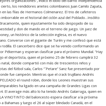
jores organizaciones”, indicó el ídolo del barrio Independencia
cierto, los rendidores arietes colombianos Juan Camilo Zapata,
 en las filas de Hermanos Colmenarez. El trio de cafeteros
mborrable en el historial del ciclón azul del Poblado…Insólito
o Bracamonte, quien injustamente ha sido despojado de su
onestidad y don de mando en el terreno de juego. Un juez de
ney, un histórico de la selección inglesa, es el nuevo
cano. Converse con el gigante de Turén y me confesó que está
a rodilla. El cancerbero dice que se ha venido conformando un
tor Pékerman y esperan clasificar para el próximo Mundial. “Hay
ijo el deportista, quien el próximo 25 de febrero cumplirá 32
ra natal, donde compartió con más de trescientos niños y
as del fútbol sala, Carlos “´Petare” Sanz fue presentado por
 donde fue campeón. Mientras que el crack trujillano Andrés
PELEADO el round robin, donde los Leones muestran sus
s imparables ha ligado en una campaña de Grandes Ligas con
4. El average más alto lo ha tenido Andrés Galarraga, quien en
A VINOTINTO del baloncesto espera clasificar a la próxima
 a Bahamas y luego el 26 al súper blindado Canadá, en el