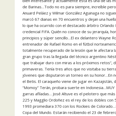
bien interesante y actualmente esta es una de las me
de Barinas…Todo no es para siempre, increíble pero 
Anuard Peláez y Wilmar González Aguinaga no siguen
marcó 67 dianas en 70 encuentros y dejan una huella i
lo que ha ocurrido con el destacado árbitro Orland
credencial FIFA. Quién no conoce de su jerarquía, h
principios y súper sencillo…El ex delantero Wayne Roo
entrenador de Rafael Romo en el fútbol norteameri
totalmente recuperado de la lesión que le afectara l
gran grupo tras la llegada del técnico argentino Nés
que trabajar duro con miras a los próximos retos”, d
primaveras. Tenía tres años que no visitaba su tier
jóvenes que disputaron un torneo en su honor…En not
el Betis. El caraqueño viene de jugar en Kazajistán,
“Momoy” Terán, probara suerte en Indonesia…MUY 
garras afiladas… José Altuve es el pelotero que má
225 y Magglio Ordoñez es el rey de los dobles con 5
1993 promediara 370 con los Rockies de Colorado…L
Copa del Mundo. Estarán recibiendo el 23 de febrero