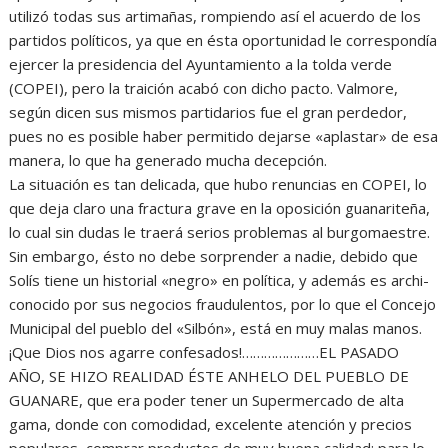
utilizó todas sus artimañas, rompiendo así el acuerdo de los
partidos políticos, ya que en ésta oportunidad le correspondía
ejercer la presidencia del Ayuntamiento a la tolda verde
(COPEI), pero la traición acabó con dicho pacto. Valmore,
según dicen sus mismos partidarios fue el gran perdedor,
pues no es posible haber permitido dejarse «aplastar» de esa
manera, lo que ha generado mucha decepción.
La situación es tan delicada, que hubo renuncias en COPEI, lo
que deja claro una fractura grave en la oposición guanariteña,
lo cual sin dudas le traerá serios problemas al burgomaestre.
Sin embargo, ésto no debe sorprender a nadie, debido que
Solís tiene un historial «negro» en política, y además es archi-
conocido por sus negocios fraudulentos, por lo que el Concejo
Municipal del pueblo del «Silbón», está en muy malas manos.
¡Que Dios nos agarre confesados!…………………EL PASADO
AÑO, SE HIZO REALIDAD ÉSTE ANHELO DEL PUEBLO DE
GUANARE, que era poder tener un Supermercado de alta
gama, donde con comodidad, excelente atención y precios
populares, comprar productos de muy buena calidad; para lo