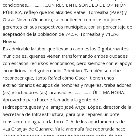
condiciones……………….UN RECIENTE SONDEO DE OPINIÓN
PÚBLICA, reflejó que los alcaldes Rafael Torrealba (Páez) y
Oscar Novoa (Guanare), se mantienen como los mejores
gerentes en sus respectivos municipios, con un porcentaje de
aceptación de la población de 74,5% Torrealba y 71,2%
Novoa.
Es admirable la labor que llevan a cabo estos 2 gobernantes
municipales, quienes vienen transformando ambas ciudades
con escasos recursos económicos; pero siempre con el apoyo
incondicional del gobernador Primitivo. También se debe
reconocer que, tanto Rafael cómo Oscar, tienen unos
extraordinarios equipos de hombres y mujeres, trabajadores
(as) y luchadores (as) incansables………………ÚLTIMA HORA:
Aprovecho para hacerle llamado a la gente de
Hidrosportuguesa y al amigo José Ángel López, director de la
Secretaría de Infraestructura, para que reparen un bote
constante de agua en la torre 2-A de los apartamentos de
«La Granja» de Guanare. Ya la anomalía fue reportada hace
varios días por un vecino, pero no ha venido nadie de ese