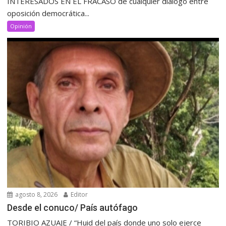
INTERESADOS EN EL FRACASO de cualquier diálogo entre
oposición democrática...
Opinión
agosto 8, 2026
Editor
Desde el conuco/ País autófago
TORIBIO AZUAJE / “Huid del país donde uno solo ejerce