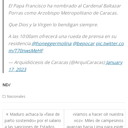
El Papa Francisco ha nombrado al Cardenal Baltazar
Porras como Arzobispo Metropolitano de Caracas.
Que Dios y la Virgen lo bendigan siempre.
A las 10:00am ofrecerá una rueda de prensa en su
residencia.
@honeggermolina
@bepocar
pic.twitter.co
m/T70nwsMeHF
— Arquidiócesis de Caracas (@ArquiCaracas)
January
17, 2023
ND/
Nacionales
Navegación
Maduro achaca la «fase de
«Vamos a hacer oír nuestra
de
parto sostenido» por el salario
voz»: Miles de campesinos
entradas
a las sanciones de Estados
avanzan hacia Lima para exigir