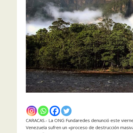
CARACAS.- La ONG Fundaredes denunció este vierne
Venezuela sufren un «proceso de destrucción masiva 