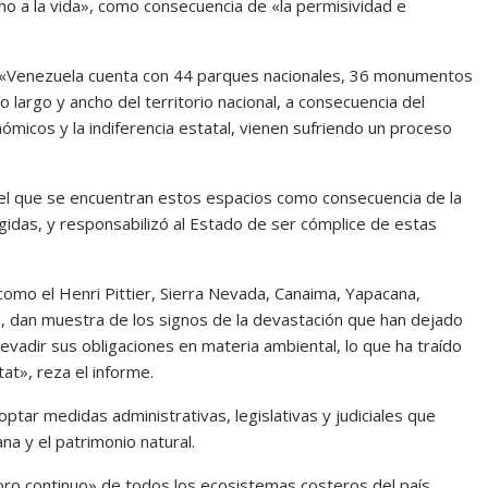
cho a la vida», como consecuencia de «la permisividad e
ue «Venezuela cuenta con 44 parques nacionales, 36 monumentos
o largo y ancho del territorio nacional, a consecuencia del
ómicos y la indiferencia estatal, vienen sufriendo un proceso
el que se encuentran estos espacios como consecuencia de la
gidas, y responsabilizó al Estado de ser cómplice de estas
omo el Henri Pittier, Sierra Nevada, Canaima, Yapacana,
), dan muestra de los signos de la devastación que han dejado
 evadir sus obligaciones en materia ambiental, lo que ha traído
t», reza el informe.
tar medidas administrativas, legislativas y judiciales que
na y el patrimonio natural.
oro continuo» de todos los ecosistemas costeros del país