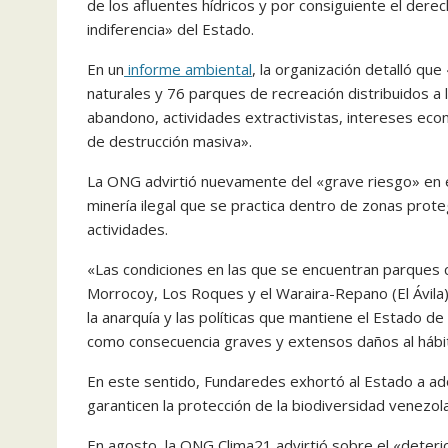
de los afluentes hídricos y por consiguiente el dere
indiferencia» del Estado.
En un
informe ambiental
, la organización detalló q
naturales y 76 parques de recreación distribuidos a l
abandono, actividades extractivistas, intereses econ
de destrucción masiva».
La ONG advirtió nuevamente del «grave riesgo» en 
minería ilegal que se practica dentro de zonas prote
actividades.
«Las condiciones en las que se encuentran parques c
Morrocoy, Los Roques y el Waraira-Repano (El Ávila
la anarquía y las políticas que mantiene el Estado de
como consecuencia graves y extensos daños al hábita
En este sentido, Fundaredes exhortó al Estado a adop
garanticen la protección de la biodiversidad venezola
En agosto, la ONG Clima21 advirtió sobre el «deteri