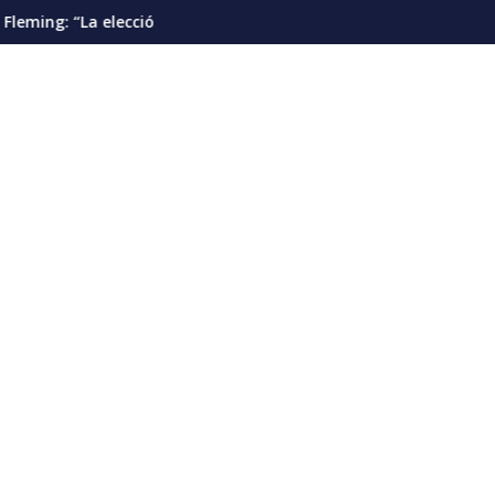
esidencial debería pautarse para diciembre de 2028”
Cáncer de pulmón en Venezuela: la detecci