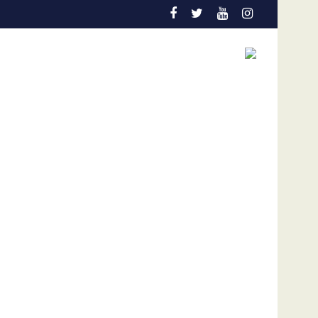
ón temprana es la gran aliada para salvar vidas
Admisión de culpa