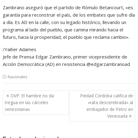
Zambrano aseguró que el partido de Rómulo Betancourt, «es
garantía para reconstruir el país, de los embates que sufre día
a día. Es AD en la calle, con su legado histórico, llevando un
programa al lado del pueblo, que camina mirando hacia el
futuro, hacia la prosperidad, el pueblo que reclama cambio».
/Yaiher Adames
Jefe de Prensa Edgar Zambrano, primer vicepresidente de
Acción Democrática (AD) en resistencia @edgarzambranoad
Nacionales
Navegación
OVP: El hambre no da
Piedad Córdoba califica de
de
tregua en las cárceles
«rata descerebrada» al
entradas
venezolanas
embajador de Petro en
Venezuela