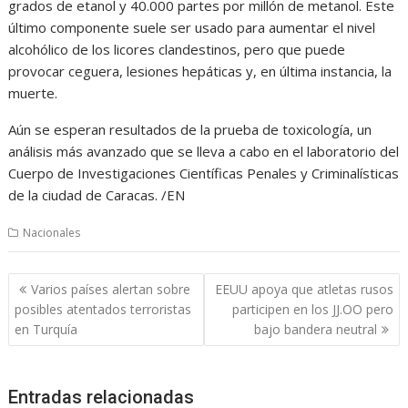
grados de etanol y 40.000 partes por millón de metanol. Este
último componente suele ser usado para aumentar el nivel
alcohólico de los licores clandestinos, pero que puede
provocar ceguera, lesiones hepáticas y, en última instancia, la
muerte.
Aún se esperan resultados de la prueba de toxicología, un
análisis más avanzado que se lleva a cabo en el laboratorio del
Cuerpo de Investigaciones Científicas Penales y Criminalísticas
de la ciudad de Caracas. /EN
Nacionales
Navegación
Varios países alertan sobre
EEUU apoya que atletas rusos
de
posibles atentados terroristas
participen en los JJ.OO pero
entradas
en Turquía
bajo bandera neutral
Entradas relacionadas