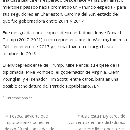
a la Casa Blanca era esperado desde hace varias semanas. El
miércoles pasado había prometido un «anuncio especial» para
sus seguidores en Charleston, Carolina del Sur, estado del
que fue gobernadora entre 2011 y 2017.
Fue designada por el expresidente estadounidense Donald
Trump (2017-2021) como representante de Washington en la
ONU en enero de 2017 y se mantuvo en el cargo hasta
octubre de 2018.
El exvicepresidente de Trump, Mike Pence; su exjefe de la
diplomacia, Mike Pompeo, el gobernador de Virginia, Glenn
Youngkin, y el senador Tim Scott, entre otros, barajan una
posible candidatura del Partido Republicano. /EN
Internacionales
Navegación
Fesoca advierte que
«Rusia está muy cerca de
de
importaciones ponen en
convertirse en una dictadura»,
entradas
riesgo 80 mil toneladas de
advierte líder opositor