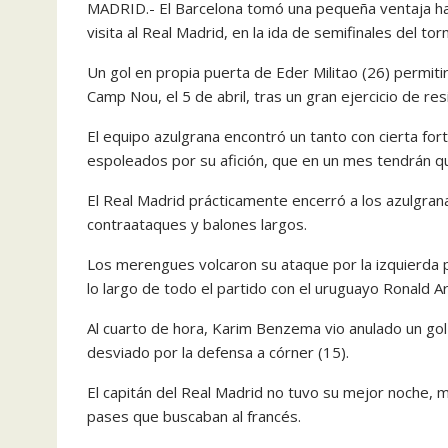
MADRID.- El Barcelona tomó una pequeña ventaja haci
visita al Real Madrid, en la ida de semifinales del to
Un gol en propia puerta de Eder Militao (26) permitirá
Camp Nou, el 5 de abril, tras un gran ejercicio de re
El equipo azulgrana encontró un tanto con cierta for
espoleados por su afición, que en un mes tendrán que 
El Real Madrid prácticamente encerró a los azulgrana
contraataques y balones largos.
Los merengues volcaron su ataque por la izquierda p
lo largo de todo el partido con el uruguayo Ronald A
Al cuarto de hora, Karim Benzema vio anulado un gol
desviado por la defensa a córner (15).
El capitán del Real Madrid no tuvo su mejor noche, m
pases que buscaban al francés.