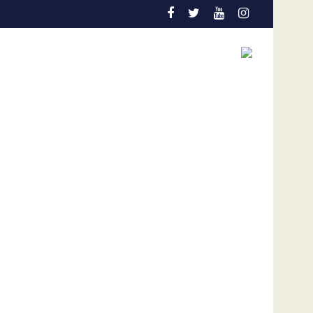
al debería pautarse para diciembre de 2028”
Cáncer de pulmón en Venezuela: la detección tempra