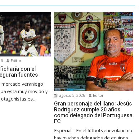
26
Editor
 ficharía con el
seguran fuentes
l mercado veraniego
opa está muy movido y
agosto 5, 2026
Editor
otagonistas es...
Gran personaje del llano: Jesús
Rodríguez cumple 20 años
como delegado del Portuguesa
FC
Especial. –En el fútbol venezolano no
hay muchos delegados de equipos