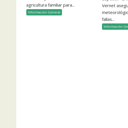
agricultura familiar para...
Vernet aseg
meteorológico
Información General
fallas...
Información Ge