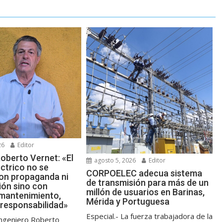
26
Editor
oberto Vernet: «El
agosto 5, 2026
Editor
ctrico no se
CORPOELEC adecua sistema
on propaganda ni
de transmisión para más de un
ión sino con
millón de usuarios en Barinas,
 mantenimiento,
Mérida y Portuguesa
 responsabilidad»
Especial.- La fuerza trabajadora de la
 ingeniero Roberto