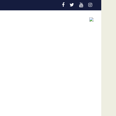
 debería pautarse para diciembre de 2028”
Cáncer de pulmón en Venezuela: la detección temprana