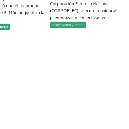
Corporación Eléctrica Nacional
uró que el fenómeno
(CORPOELEC), ejecutó maniobras
 El Niño no justifica las
preventivas y correctivas en...
Información General
neral