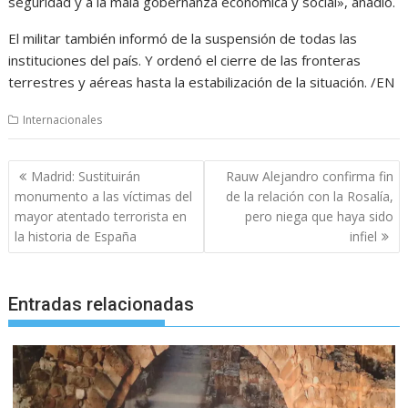
seguridad y a la mala gobernanza económica y social», añadió.
El militar también informó de la suspensión de todas las
instituciones del país. Y ordenó el cierre de las fronteras
terrestres y aéreas hasta la estabilización de la situación. /EN
Internacionales
Navegación
Madrid: Sustituirán
Rauw Alejandro confirma fin
de
monumento a las víctimas del
de la relación con la Rosalía,
entradas
mayor atentado terrorista en
pero niega que haya sido
la historia de España
infiel
Entradas relacionadas