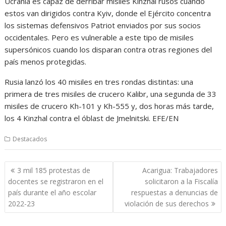
Ucrania es capaz de derribar misiles Kinzhal rusos cuando
estos van dirigidos contra Kyiv, donde el Ejército concentra
los sistemas defensivos Patriot enviados por sus socios
occidentales. Pero es vulnerable a este tipo de misiles
supersónicos cuando los disparan contra otras regiones del
país menos protegidas.
Rusia lanzó los 40 misiles en tres rondas distintas: una
primera de tres misiles de crucero Kalibr, una segunda de 33
misiles de crucero Kh-101 y Kh-555 y, dos horas más tarde,
los 4 Kinzhal contra el óblast de Jmelnitski. EFE/EN
Destacados
Navegación
3 mil 185 protestas de
Acarigua: Trabajadores
de
docentes se registraron en el
solicitaron a la Fiscalía
entradas
país durante el año escolar
respuestas a denuncias de
2022-23
violación de sus derechos